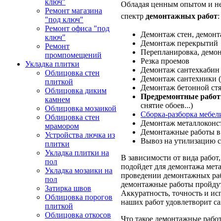
ключ"
Обладая ценным опытом и н
Ремонт магазина
спектр
демонтажных работ
:
"под ключ"
Ремонт офиса "под
Демонтаж стен, демонт
ключ"
Демонтаж перекрытий
Ремонт
Перепланировка, демо
промпомещений
Резка проемов
Укладка плитки
Демонтаж сантехкабин 
Облицовка стен
Демонтаж сантехники (в
плиткой
Демонтаж бетонной ст
Облицовка диким
Предремонтные рабо
камнем
снятие обоев...)
Облицовка мозаикой
Сборка-разборка мебел
Облицовка стен
Демонтаж металлоконс
мрамором
Демонтажные работы в 
Устройства лючка из
Вывоз на утилизацию с
плитки
Укладка плитки на
В зависимости от вида работ
пол
подойдет для демонтажа мет
Укладка мозаики на
проведении демонтажных рабо
пол
демонтажные работы пройдут
Затирка швов
Аккуратность, точность и исп
Облицовка порогов
наших работ удовлетворит са
плиткой
Облицовка откосов
Что такое демонтажные работ