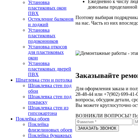
Ежедневно к числу люд
Установка
довольны проделанной 
пластиковых окон
ПВХ
Поэтому выбирая подрядчика
Остекление балконов
на нас. Часть из них впосл
и лоджий
Установка
пластиковых
подоконников
Установка откосов
для пластиковых
окон
Установка
пластиковых дверей
Заказывайте ремо
ПВХ
Шпатлевка стен и потолка
Шпаклевка стен под
Для оформления заказа и пол
обои
28-48-44 или +7(902) 699-41-
Шпаклевка стен под
вопросы, обсудим детали, ср
покраску
Вы можете круглосуточно ос
Шпаклевка стен из
гипсокартона
ВОЗНИКЛИ ВОПРОСЫ?
По
Поклейка обоев
Поклейка
флизелиновых обоев
Поклейка бумажных