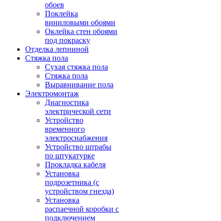
обоев
Поклейка
виниловыми обоями
Оклейка стен обоями
под покраску
Отделка лепниной
Стяжка пола
Сухая стяжка пола
Стяжка пола
Выравнивание пола
Электромонтаж
Диагностика
электрической сети
Устройство
временного
электроснабжения
Устройство штрабы
по штукатурке
Прокладка кабеля
Установка
подрозетника (с
устройством гнезда)
Установка
распаечной коробки с
подключением