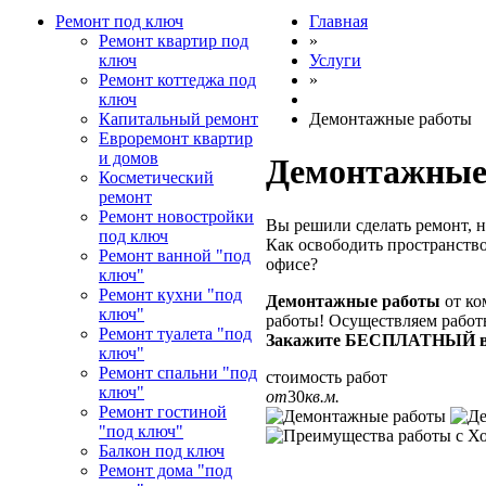
Ремонт под ключ
Главная
Ремонт квартир под
»
ключ
Услуги
Ремонт коттеджа под
»
ключ
Капитальный ремонт
Демонтажные работы
Евроремонт квартир
и домов
Демонтажные
Косметический
ремонт
Ремонт новостройки
Вы решили сделать ремонт, но
под ключ
Как освободить пространств
Ремонт ванной "под
офисе?
ключ"
Ремонт кухни "под
Демонтажные работы
от ко
ключ"
работы! Осуществляем работы
Ремонт туалета "под
Закажите БЕСПЛАТНЫЙ вые
ключ"
Ремонт спальни "под
стоимость работ
ключ"
от
30
кв.м.
Ремонт гостиной
"под ключ"
Балкон под ключ
Ремонт дома "под