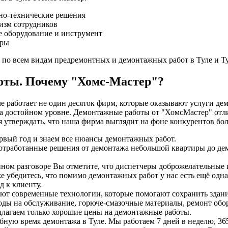
но-технические решения
изм сотрудников
 оборудование и инструмент
еры
по всем видам предремонтных и демонтажных работ в Туле и Ту
оты. Почему "Хомс-Мастер"?
е работает не один десяток фирм, которые оказывают услуги де
на достойном уровне. Демонтажные работы от "ХомсМастер" от
ия утверждать, что наша фирма выглядит на фоне конкурентов б
рвый год и знаем все нюансы демонтажных работ.
отработанные решения от демонтажа небольшой квартиры до д
ном разговоре Вы отметите, что диспетчеры доброжелательные
е убедитесь, что помимо демонтажных работ у нас есть ещё одна
 к клиенту.
ют современные технологии, которые помогают сохранить здан
ды на обслуживание, горюче-смазочные материалы, ремонт обо
лагаем только хорошие цены на демонтажные работы.
ную время демонтажа в Туле. Мы работаем 7 дней в неделю, 365