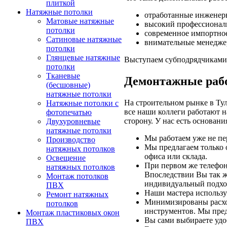
плиткой
Натяжные потолки
отработанные инженер
Матовые натяжные
высокий профессионал
потолки
современное импортное
Сатиновые натяжные
внимательные менедж
потолки
Глянцевые натяжные
Выступаем субподрядчиками 
потолки
Тканевые
Демонтажные раб
(бесшовные)
натяжные потолки
На строительном рынке в Тул
Натяжные потолки с
все наши коллеги работают 
фотопечатью
сторону. У нас есть основан
Двухуровневые
натяжные потолки
Мы работаем уже не пе
Производство
Мы предлагаем только 
натяжных потолков
офиса или склада.
Освещение
При первом же телефон
натяжных потолков
Впоследствии Вы так ж
Монтаж потолков
индивидуальный подход
ПВХ
Наши мастера использу
Ремонт натяжных
Минимизированы расхо
потолков
инструментов. Мы пред
Монтаж пластиковых окон
Вы сами выбираете удоб
ПВХ