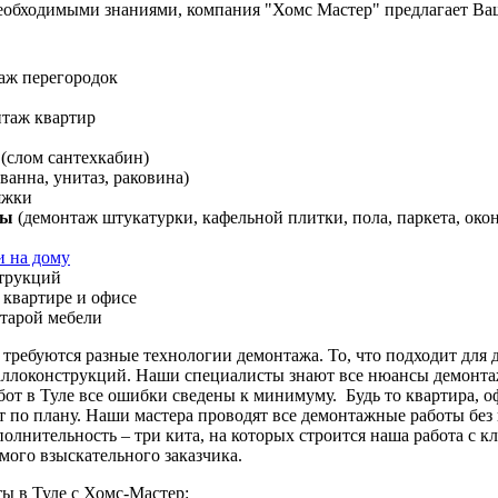
еобходимыми знаниями, компания "Хомс Мастер" предлагает 
аж перегородок
нтаж квартир
(слом сантехкабин)
анна, унитаз, раковина)
яжки
ты
(демонтаж штукатурки, кафельной плитки, пола, паркета, око
и на дому
трукций
квартире и офисе
тарой мебели
, требуются разные технологии демонтажа. То, что подходит для 
аллоконструкций. Наши специалисты знают все нюансы демонта
т в Туле все ошибки сведены к минимуму. Будь то квартира, оф
 по плану. Наши мастера проводят все демонтажные работы без 
олнительность – три кита, на которых строится наша работа с кл
мого взыскательного заказчика.
ы в Туле с Хомс-Мастер: