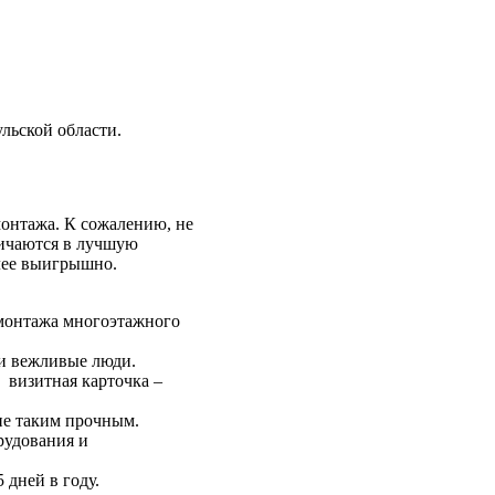
льской области.
монтажа. К сожалению, не
личаются в лучшую
олее выигрышно.
емонтажа многоэтажного
 и вежливые люди.
 визитная карточка –
ие таким прочным.
рудования и
 дней в году.