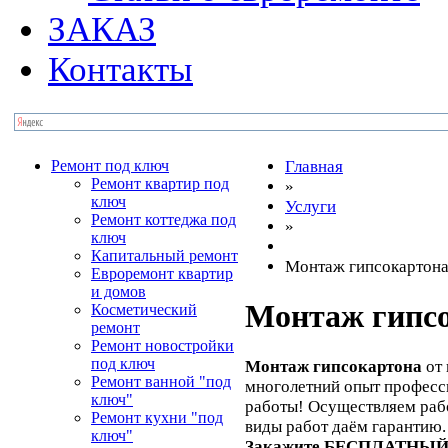
ЗАКАЗ
Контакты
Ремонт под ключ
Главная
Ремонт квартир под
»
ключ
Услуги
Ремонт коттеджа под
»
ключ
Капитальный ремонт
Монтаж гипсокартон
Евроремонт квартир
и домов
Монтаж гипс
Косметический
ремонт
Ремонт новостройки
под ключ
Монтаж гипсокартона
от 
Ремонт ванной "под
многолетний опыт професс
ключ"
работы! Осуществляем рабо
Ремонт кухни "под
виды работ даём гарантию.
ключ"
Закажите БЕСПЛАТНЫЙ в