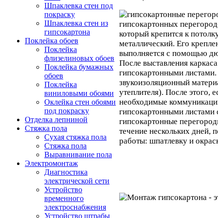
Шпаклевка стен под
покраску
Шпаклевка стен из
гипсокартонных перегород
гипсокартона
который крепится к потолку
Поклейка обоев
металлический. Его крепле
Поклейка
выполняется с помощью дю
флизелиновых обоев
После выставления каркаса
Поклейка бумажных
гипсокартонными листами.
обоев
звукоизоляционный матери
Поклейка
утеплителя). После этого, 
виниловыми обоями
необходимые коммуникации
Оклейка стен обоями
под покраску
гипсокартонными листами с
Отделка лепниной
гипсокартонные перегородк
Стяжка пола
течение нескольких дней, 
Сухая стяжка пола
работы: шпатлевку и окрас
Стяжка пола
Выравнивание пола
Электромонтаж
Диагностика
электрической сети
Устройство
временного
электроснабжения
Устройство штрабы