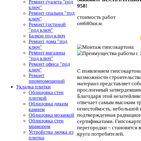
Ремонт туалета "под
958!
ключ"
Ремонт спальни "под
стоимость работ
ключ"
от
680
кв.м.
Ремонт гостиной
"под ключ"
Балкон под ключ
Ремонт дома "под
ключ"
Ремонт магазина
"под ключ"
Ремонт офиса "под
ключ"
С появлением гипсокартон
Ремонт
возможности строительств
промпомещений
материал представляет соб
Укладка плитки
прослоенный затвердевшим
Облицовка стен
Благодаря этой незатейливо
плиткой
отвечает самым высоким тр
Облицовка диким
огнестойкость, небольшой в
камнем
подтвержденная радиацио
Облицовка мозаикой
Облицовка стен
сертификатами. Гипсокарто
мрамором
перегородки – становятся 
Устройства лючка из
круга потребителей.
плитки