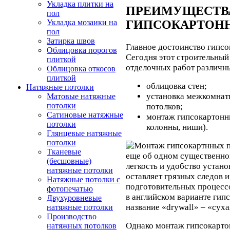
Укладка плитки на
ПРЕИМУЩЕСТВ
пол
ГИПСОКАРТОН
Укладка мозаики на
пол
Затирка швов
Главное достоинство гипсо
Облицовка порогов
Сегодня этот строительный
плиткой
отделочных работ различн
Облицовка откосов
плиткой
облицовка стен;
Натяжные потолки
установка межкомнат
Матовые натяжные
потолки
потолков;
Сатиновые натяжные
монтаж гипсокартонны
потолки
колонны, ниши).
Глянцевые натяжные
потолки
Тканевые
еще об одном существенно
(бесшовные)
легкость и удобство устан
натяжные потолки
оставляет грязных следов 
Натяжные потолки с
подготовительных процессов
фотопечатью
в английском варианте ги
Двухуровневые
название «drywall» – «суха
натяжные потолки
Производство
Однако монтаж гипсокарто
натяжных потолков