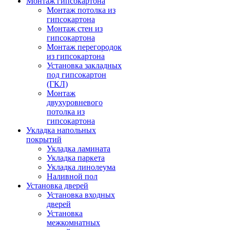
Монтаж гипсокартона
Монтаж потолка из
гипсокартона
Монтаж стен из
гипсокартона
Монтаж перегородок
из гипсокартона
Установка закладных
под гипсокартон
(ГКЛ)
Монтаж
двухуровневого
потолка из
гипсокартона
Укладка напольных
покрытий
Укладка ламината
Укладка паркета
Укладка линолеума
Наливной пол
Установка дверей
Установка входных
дверей
Установка
межкомнатных