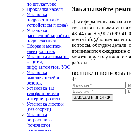
по штукатурке
Заказывайте ремо
Прокладка кабеля
Установка
подрозетника (с
Для оформления заказа и п
устройством гнезда)
связаться с нашими менед
Установка
48-44 или +7(902) 699-41-0
распаечной коробки с
почта info@homs-master.ru
подключением
вопросы, обсудим детали, 
Сборка и монтаж
принимаются
ежедневно с 
электрощитов
Установка автоматов
можете круглосуточно ост
защиты,
работы.
дифф.автоматов, УЗО
Установка
ВОЗНИКЛИ ВОПРОСЫ?
П
выключателей и
44
розеток
Установка ТВ,
телефонной или
интернет розетки
Установка люстры
(без сборки)
Установка
встроенного
(точечного)
светильника