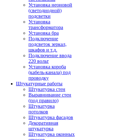
Установка неоновой
(светодиодной)
подсветки
Установка
трансформатора
Установка бра
Подключение
подсветок зеркал,
шкафов и т.д.
Подключение ввода
220 вольт
Установка короба
(кабель-канала) под
проводку
Штукатурные работы
Штукатурка стен
Выравнивание стен
(под правило)
Штукатурка
потолков
Штукатурка фасадов
Декоративная
штукатурка
Штукатурка оконных
откосов