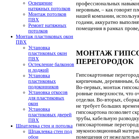
Освещение
профессиональных навыков,
натяжных потолков
неровным, – как говорят п
Монтаж потолков
нашей компании, используя
ПВХ
годами, аккуратно выполня
Ремонт натяжных
помещения в рамках провед
потолков
Монтаж пластиковых окон
ПВХ
Установка
МОНТАЖ ГИПС
пластиковых окон
ПВХ
ПЕРЕГОРОДОК
Остекление балконов
и лоджий
Гипсокартонные перегородк
Установка
кирпичным, деревянным, б
пластиковых
подоконников
Во-первых, монтаж гипсока
Установка откосов
ровные поверхности, что 
для пластиковых
отделки. Во-вторых, сборк
окон
не требует больших времен
Установка
гипсокартона позволяет с
пластиковых дверей
трубы, кабельную разводку
ПВХ
гипсокартонные перегород
Шпатлевка стен и потолка
звукоизоляционный матери
Шпаклевка стен под
помещения от нежелательн
обои