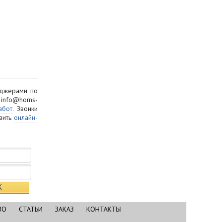
еджерами по
а info@homs-
абот
. Звонки
авить
онлайн-
ВО
СТАТЬИ
ЗАКАЗ
КОНТАКТЫ