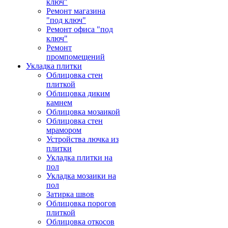
ключ"
Ремонт магазина
"под ключ"
Ремонт офиса "под
ключ"
Ремонт
промпомещений
Укладка плитки
Облицовка стен
плиткой
Облицовка диким
камнем
Облицовка мозаикой
Облицовка стен
мрамором
Устройства лючка из
плитки
Укладка плитки на
пол
Укладка мозаики на
пол
Затирка швов
Облицовка порогов
плиткой
Облицовка откосов