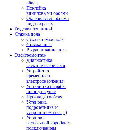
обоев
Поклейка
виниловыми обоями
Оклейка стен обоями
под покраску
Отделка лепниной
Стяжка пола
Сухая стяжка пола
Стяжка пола
Выравнивание пола
Электромонтаж
Диагностика
электрической сети
Устройство
временного
электроснабжения
Устройство штрабы
по штукатурке
Прокладка кабеля
Установка
подрозетника (с
устройством гнезда)
Установка
распаечной коробки с
подключением