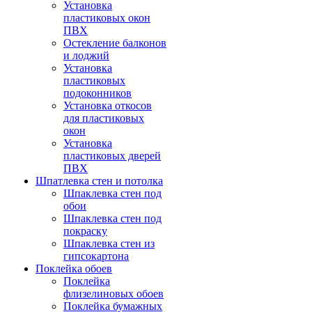
Установка
пластиковых окон
ПВХ
Остекление балконов
и лоджий
Установка
пластиковых
подоконников
Установка откосов
для пластиковых
окон
Установка
пластиковых дверей
ПВХ
Шпатлевка стен и потолка
Шпаклевка стен под
обои
Шпаклевка стен под
покраску
Шпаклевка стен из
гипсокартона
Поклейка обоев
Поклейка
флизелиновых обоев
Поклейка бумажных