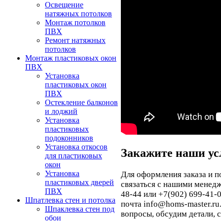
Освещение
натяжных потолков
Монтаж потолков
ПВХ
Ремонт натяжных
потолков
Монтаж пластиковых окон
ПВХ
Установка
пластиковых окон
ПВХ
Остекление балконов
и лоджий
Установка
пластиковых
подоконников
Установка откосов
Закажите наши ус
для пластиковых
окон
Установка
Для оформления заказа и п
пластиковых дверей
связаться с нашими менед
ПВХ
48-44 или +7(902) 699-41-0
Шпатлевка стен и потолка
почта info@homs-master.ru
Шпаклевка стен под
вопросы, обсудим детали, 
обои