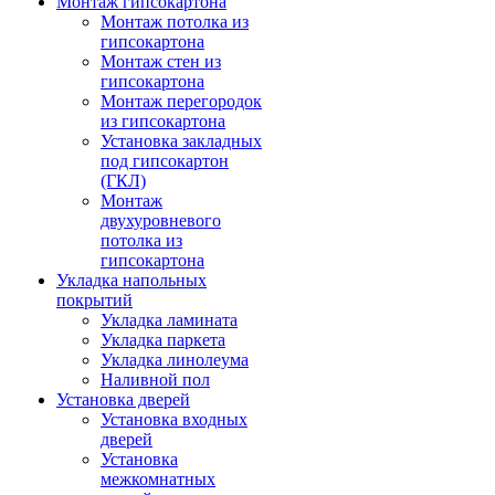
Монтаж гипсокартона
Монтаж потолка из
гипсокартона
Монтаж стен из
гипсокартона
Монтаж перегородок
из гипсокартона
Установка закладных
под гипсокартон
(ГКЛ)
Монтаж
двухуровневого
потолка из
гипсокартона
Укладка напольных
покрытий
Укладка ламината
Укладка паркета
Укладка линолеума
Наливной пол
Установка дверей
Установка входных
дверей
Установка
межкомнатных