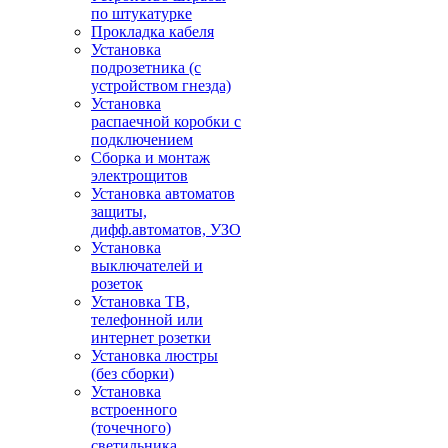
по штукатурке
Прокладка кабеля
Установка
подрозетника (с
устройством гнезда)
Установка
распаечной коробки с
подключением
Сборка и монтаж
электрощитов
Установка автоматов
защиты,
дифф.автоматов, УЗО
Установка
выключателей и
розеток
Установка ТВ,
телефонной или
интернет розетки
Установка люстры
(без сборки)
Установка
встроенного
(точечного)
светильника