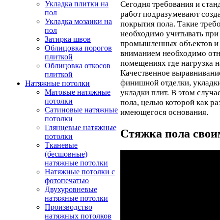
Укладка плитки на
Сегодня требования и ста
пол
работ подразумевают созд
Укладка мозаики на
покрытия пола. Такие требо
пол
необходимо учитывать при
Затирка швов
промышленных объектов и 
Облицовка порогов
вниманием необходимо отне
плиткой
помещениях где нагрузка н
Облицовка откосов
Качественное выравнивание
плиткой
финишной отделки, укладки
Натяжные потолки
Матовые натяжные
укладки плит. В этом случ
потолки
пола, целью которой как ра
Сатиновые натяжные
имеющегося основания.
потолки
Глянцевые натяжные
Стяжка пола свои
потолки
Тканевые
(бесшовные)
натяжные потолки
Натяжные потолки с
фотопечатью
Двухуровневые
натяжные потолки
Производство
натяжных потолков