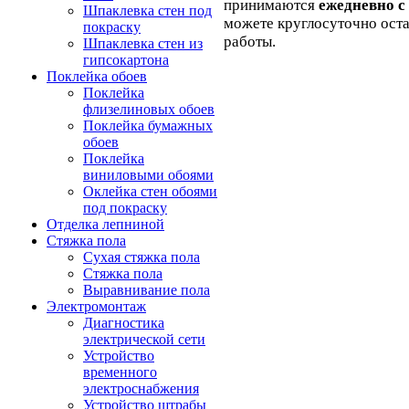
принимаются
ежедневно с 
Шпаклевка стен под
можете круглосуточно ост
покраску
работы.
Шпаклевка стен из
гипсокартона
Поклейка обоев
Поклейка
флизелиновых обоев
Поклейка бумажных
обоев
Поклейка
виниловыми обоями
Оклейка стен обоями
под покраску
Отделка лепниной
Стяжка пола
Сухая стяжка пола
Стяжка пола
Выравнивание пола
Электромонтаж
Диагностика
электрической сети
Устройство
временного
электроснабжения
Устройство штрабы