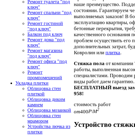
Ремонт туалета "под
наше преимущество. Подде
ключ"
состоянии. Гарантируем че
Ремонт спальни "под
выполняемых заказов! В бо
ключ"
эксплуатацию квартиры, о
Ремонт гостиной
бетонные перекрытия, тре
"под ключ"
качественного основания п
Балкон под ключ
Ремонт дома "под
проблем осуществить его 
ключ"
дополнительных затрат, буд
Ремонт магазина
Ковролин или
плитка
.
"под ключ"
Ремонт офиса "под
Стяжка пола
от компании 
ключ"
работы, выполненная выс
Ремонт
специалистами. Проводим р
промпомещений
виды работ даем гарантию.
Укладка плитки
БЕСПЛАТНЫЙ выезд замер
Облицовка стен
958!
плиткой
Облицовка диким
стоимость работ
камнем
2
Облицовка мозаикой
от
400
Р\М
Облицовка стен
мрамором
Устройство стяжк
Устройства лючка из
плитки