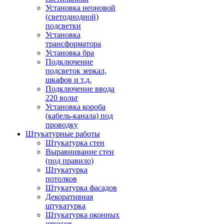
Установка неоновой
(светодиодной)
подсветки
Установка
трансформатора
Установка бра
Подключение
подсветок зеркал,
шкафов и т.д.
Подключение ввода
220 вольт
Установка короба
(кабель-канала) под
проводку
Штукатурные работы
Штукатурка стен
Выравнивание стен
(под правило)
Штукатурка
потолков
Штукатурка фасадов
Декоративная
штукатурка
Штукатурка оконных
откосов