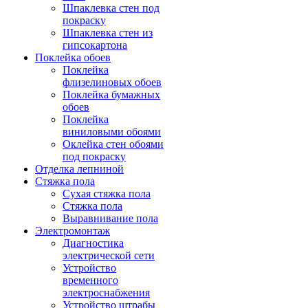
Шпаклевка стен под
покраску
Шпаклевка стен из
гипсокартона
Поклейка обоев
Поклейка
флизелиновых обоев
Поклейка бумажных
обоев
Поклейка
виниловыми обоями
Оклейка стен обоями
под покраску
Отделка лепниной
Стяжка пола
Сухая стяжка пола
Стяжка пола
Выравнивание пола
Электромонтаж
Диагностика
электрической сети
Устройство
временного
электроснабжения
Устройство штрабы