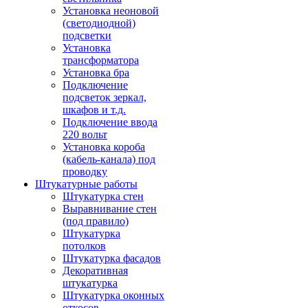
Установка неоновой
(светодиодной)
подсветки
Установка
трансформатора
Установка бра
Подключение
подсветок зеркал,
шкафов и т.д.
Подключение ввода
220 вольт
Установка короба
(кабель-канала) под
проводку
Штукатурные работы
Штукатурка стен
Выравнивание стен
(под правило)
Штукатурка
потолков
Штукатурка фасадов
Декоративная
штукатурка
Штукатурка оконных
откосов