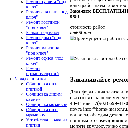
Ремонт туалета "под
виды работ даём гарантию.
ключ"
Закажите БЕСПЛАТНЫЙ в
Ремонт спальни "под
958!
ключ"
Ремонт гостиной
стоимость работ
"под ключ"
от
650
шт
Балкон под ключ
Ремонт дома "под
ключ"
Ремонт магазина
"под ключ"
Ремонт офиса "под
ключ"
Ремонт
промпомещений
Заказывайте ремо
Укладка плитки
Облицовка стен
плиткой
Для оформления заказа и п
Облицовка диким
связаться с нашими менед
камнем
48-44 или +7(902) 699-41-0
Облицовка мозаикой
почта info@homs-master.ru
Облицовка стен
вопросы, обсудим детали, 
мрамором
Устройства лючка из
принимаются
ежедневно с 
плитки
можете круглосуточно ост