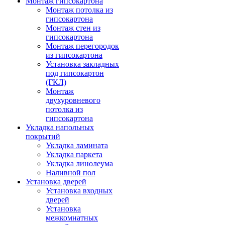
Монтаж гипсокартона
Монтаж потолка из
гипсокартона
Монтаж стен из
гипсокартона
Монтаж перегородок
из гипсокартона
Установка закладных
под гипсокартон
(ГКЛ)
Монтаж
двухуровневого
потолка из
гипсокартона
Укладка напольных
покрытий
Укладка ламината
Укладка паркета
Укладка линолеума
Наливной пол
Установка дверей
Установка входных
дверей
Установка
межкомнатных