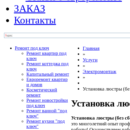
ЗАКАЗ
Контакты
Ремонт под ключ
Главная
Ремонт квартир под
»
ключ
Услуги
Ремонт коттеджа под
»
ключ
Электромонтаж
Капитальный ремонт
»
Евроремонт квартир
и домов
Установка люстры (бе
Косметический
ремонт
Ремонт новостройки
Установка лю
под ключ
Ремонт ванной "под
ключ"
Установка люстры (без с
Ремонт кухни "под
это многолетний опыт проф
ключ"
работы! Осуществляем рабо