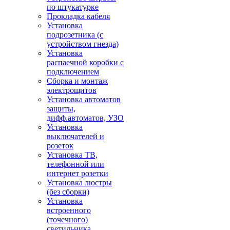
по штукатурке
Прокладка кабеля
Установка
подрозетника (с
устройством гнезда)
Установка
распаечной коробки с
подключением
Сборка и монтаж
электрощитов
Установка автоматов
защиты,
дифф.автоматов, УЗО
Установка
выключателей и
розеток
Установка ТВ,
телефонной или
интернет розетки
Установка люстры
(без сборки)
Установка
встроенного
(точечного)
светильника