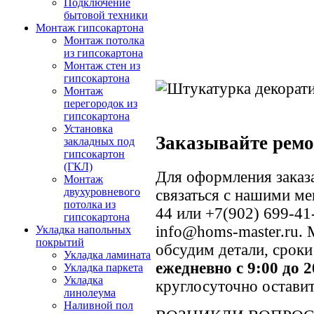
Подключение
бытовой техники
Монтаж гипсокартона
Монтаж потолка
из гипсокартона
Монтаж стен из
гипсокартона
Монтаж
перегородок из
гипсокартона
Установка
Заказывайте ремо
закладных под
гипсокартон
(ГКЛ)
Для оформления заказа
Монтаж
двухуровневого
связаться с нашими м
потолка из
44 или +7(902) 699-41
гипсокартона
info@homs-master.ru. 
Укладка напольных
покрытий
обсудим детали, срок
Укладка ламината
ежедневно с 9:00 до 2
Укладка паркета
Укладка
круглосуточно остави
линолеума
Наливной пол