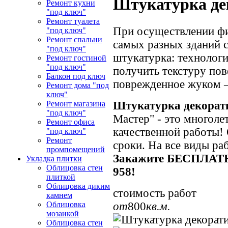
Штукатурка де
Ремонт кухни
"под ключ"
Ремонт туалета
При осуществлении фи
"под ключ"
Ремонт спальни
самых разных зданий 
"под ключ"
штукатурка: технолог
Ремонт гостиной
"под ключ"
получить текстуру по
Балкон под ключ
поврежденное жуком –
Ремонт дома "под
ключ"
Штукатурка декорат
Ремонт магазина
"под ключ"
Мастер" - это многоле
Ремонт офиса
качественной работы!
"под ключ"
Ремонт
сроки. На все виды ра
промпомещений
Закажите БЕСПЛАТНЫ
Укладка плитки
Облицовка стен
958!
плиткой
Облицовка диким
стоимость работ
камнем
от
800
кв.м.
Облицовка
мозаикой
Облицовка стен