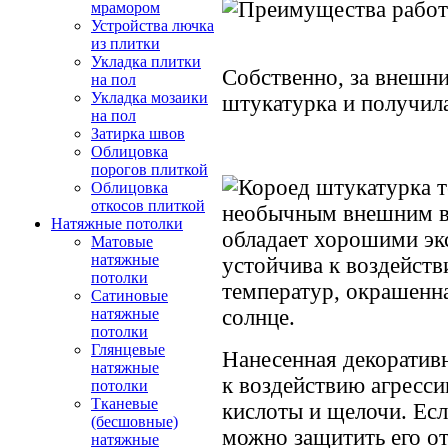
мрамором
Устройства лючка
из плитки
Укладка плитки
Собственно, за внешн
на пол
Укладка мозаики
штукатурка и получила
на пол
Затирка швов
Облицовка
порогов плиткой
Облицовка
откосов плиткой
необычным внешним в
Натяжные потолки
обладает хорошими эк
Матовые
натяжные
устойчива к воздейст
потолки
температур, окрашенна
Сатиновые
солнце.
натяжные
потолки
Глянцевые
Нанесенная декоратив
натяжные
к воздействию агресси
потолки
Тканевые
кислоты и щелочи. Есл
(бесшовные)
можно защитить его о
натяжные