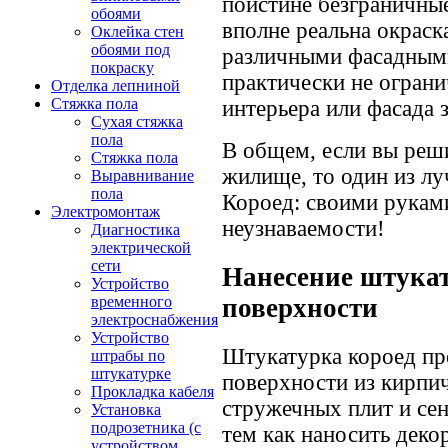
поистине безграничны
обоями
вполне реальна окрас
Оклейка стен
обоями под
различными фасадными
покраску
практически не ограни
Отделка лепниной
Стяжка пола
интерьера или фасада 
Сухая стяжка
пола
В общем, если вы реш
Стяжка пола
жилище, то один из л
Выравнивание
пола
Короед: своими рукам
Электромонтаж
неузнаваемости!
Диагностика
электрической
сети
Нанесение штукат
Устройство
поверхности
временного
электроснабжения
Устройство
Штукатурка короед пре
штрабы по
штукатурке
поверхности из кирпич
Прокладка кабеля
стружечных плит и сен
Установка
подрозетника (с
тем как наносить деко
устройством