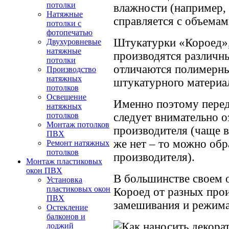
потолки
влажности (например, 
Натяжные
справляется с объемам
потолки с
фотопечатью
Штукатурки «Короед»,
Двухуровневые
натяжные
производятся различн
потолки
отличаются полимерны
Производство
натяжных
штукатурного материа
потолков
Освещение
Именно поэтому перед
натяжных
следует внимательно 
потолков
Монтаж потолков
производителя (чаще в
ПВХ
же нет – то можно обр
Ремонт натяжных
потолков
производителя).
Монтаж пластиковых
окон ПВХ
В большинстве своем 
Установка
пластиковых окон
Короед от разных про
ПВХ
замешивания и режима
Остекление
балконов и
лоджий