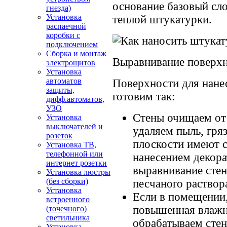
основание базовый сл
гнезда)
Установка
теплой штукатурки.
распаечной
коробки с
подключением
Сборка и монтаж
Выравнивание поверхн
электрощитов
Установка
автоматов
Поверхности для нане
защиты,
готовим так:
дифф.автоматов,
УЗО
Стены очищаем от 
Установка
выключателей и
удаляем пыль, гряз
розеток
плоскости имеют 
Установка ТВ,
телефонной или
нанесением декор
интернет розетки
выравнивание стен
Установка люстры
(без сборки)
песчаного раствор
Установка
Если в помещении,
встроенного
повышенная влажно
(точечного)
светильника
обрабатываем сте
Установка