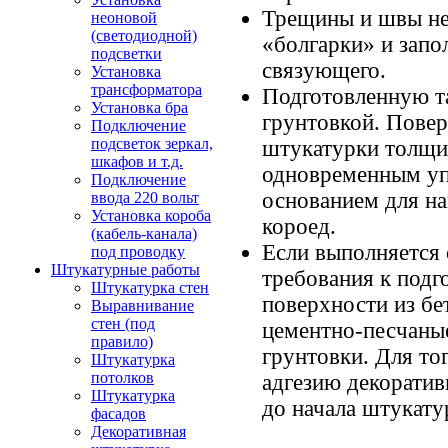
Трещины и швы н
неоновой
(светодиодной)
«болгарки» и запо
подсветки
связующего.
Установка
трансформатора
Подготовленную т
Установка бра
грунтовкой. Повер
Подключение
подсветок зеркал,
штукатурки толщин
шкафов и т.д.
одновременным упл
Подключение
основанием для н
ввода 220 вольт
Установка короба
короед.
(кабель-канала)
Если выполняется 
под проводку
Штукатурные работы
требования к подг
Штукатурка стен
поверхности из бе
Выравнивание
стен (под
цементно-песчаные
правило)
грунтовки. Для то
Штукатурка
потолков
адгезию декоратив
Штукатурка
до начала штукату
фасадов
Декоративная