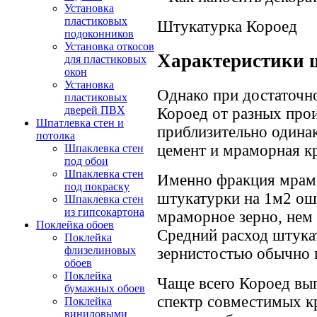
Установка
пластиковых
Штукатурка Короед
подоконников
Установка откосов
Характеристики 
для пластиковых
окон
Установка
Однако при достаточн
пластиковых
дверей ПВХ
Короед от разных про
Шпатлевка стен и
приблизительно одинак
потолка
цемент и мраморная к
Шпаклевка стен
под обои
Шпаклевка стен
Именно фракция мрам
под покраску
штукатурки на 1м2 о
Шпаклевка стен
из гипсокартона
мраморное зерно, нем
Поклейка обоев
Средний расход штука
Поклейка
флизелиновых
зернистостью обычно п
обоев
Поклейка
Чаще всего Короед вы
бумажных обоев
спектр совместимых к
Поклейка
виниловыми