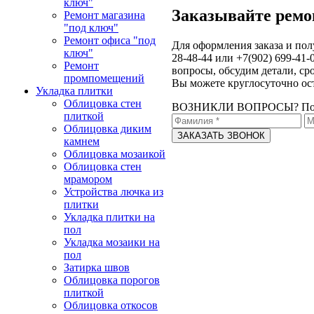
ключ"
Заказывайте ремо
Ремонт магазина
"под ключ"
Ремонт офиса "под
Для оформления заказа и пол
ключ"
28-48-44 или +7(902) 699-41-
Ремонт
вопросы, обсудим детали, ср
промпомещений
Вы можете круглосуточно ос
Укладка плитки
Облицовка стен
ВОЗНИКЛИ ВОПРОСЫ?
По
плиткой
Облицовка диким
камнем
Облицовка мозаикой
Облицовка стен
мрамором
Устройства лючка из
плитки
Укладка плитки на
пол
Укладка мозаики на
пол
Затирка швов
Облицовка порогов
плиткой
Облицовка откосов