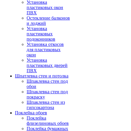
Установка
пластиковых окон
ПВХ
Остекление балконов
и лоджий
Установка
пластиковых
подоконников
Установка откосов
для пластиковых
окон
Установка
пластиковых дверей
ПВХ
Шпатлевка стен и потолка
Шпаклевка стен под
обои
Шпаклевка стен под
покраску
Шпаклевка стен из
гипсокартона
Поклейка обоев
Поклейка
флизелиновых обоев
Поклейка бумажных