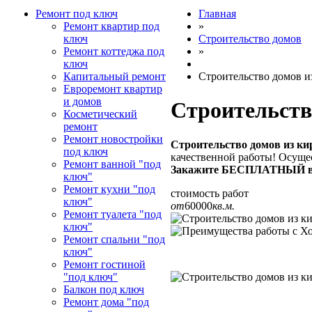
Ремонт под ключ
Главная
Ремонт квартир под
»
ключ
Строительство домов
Ремонт коттеджа под
»
ключ
Капитальный ремонт
Строительство домов и
Евроремонт квартир
и домов
Строительств
Косметический
ремонт
Ремонт новостройки
Строительство домов из ки
под ключ
качественной работы! Осущес
Ремонт ванной "под
Закажите БЕСПЛАТНЫЙ вые
ключ"
Ремонт кухни "под
стоимость работ
ключ"
от
60000
кв.м.
Ремонт туалета "под
ключ"
Ремонт спальни "под
ключ"
Ремонт гостиной
"под ключ"
Балкон под ключ
Ремонт дома "под