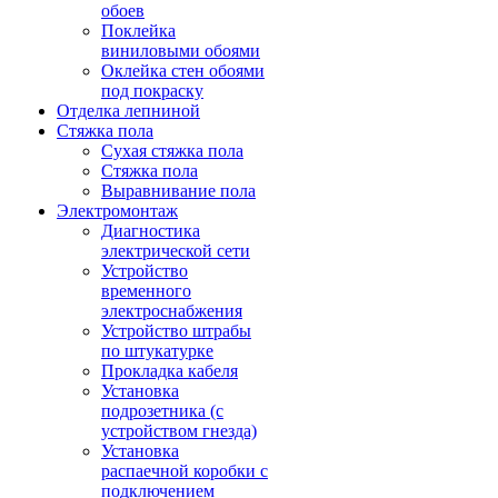
обоев
Поклейка
виниловыми обоями
Оклейка стен обоями
под покраску
Отделка лепниной
Стяжка пола
Сухая стяжка пола
Стяжка пола
Выравнивание пола
Электромонтаж
Диагностика
электрической сети
Устройство
временного
электроснабжения
Устройство штрабы
по штукатурке
Прокладка кабеля
Установка
подрозетника (с
устройством гнезда)
Установка
распаечной коробки с
подключением