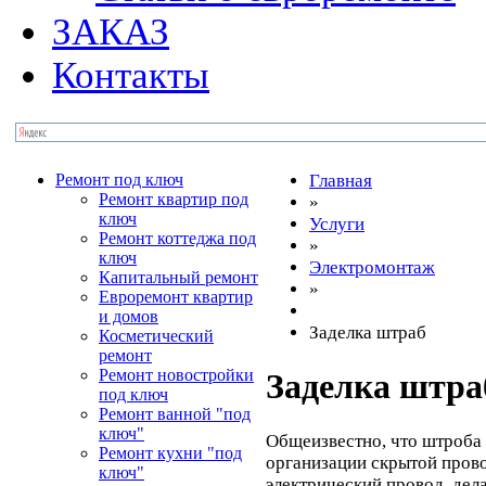
ЗАКАЗ
Контакты
Ремонт под ключ
Главная
Ремонт квартир под
»
ключ
Услуги
Ремонт коттеджа под
»
ключ
Электромонтаж
Капитальный ремонт
»
Евроремонт квартир
и домов
Заделка штраб
Косметический
ремонт
Ремонт новостройки
Заделка штра
под ключ
Ремонт ванной "под
ключ"
Общеизвестно, что штроба 
Ремонт кухни "под
организации скрытой прово
ключ"
электрический провод, дел