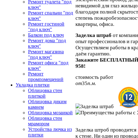
Ремонт туалета "под
невидимой для глаз жильцов
ключ"
благодаря полной скрытос
Ремонт спальни "под
степень пожаробезопасност
ключ"
квартиры, офиса.
Ремонт гостиной
"под ключ"
Заделка штраб
от компани
Балкон под ключ
Ремонт дома "под
опыт профессионалов и гар
ключ"
Осуществляем работы в кра
Ремонт магазина
даём гарантию.
"под ключ"
Закажите БЕСПЛАТНЫЙ в
Ремонт офиса "под
958!
ключ"
Ремонт
стоимость работ
промпомещений
от
35
п.м.
Укладка плитки
Облицовка стен
плиткой
Облицовка диким
камнем
Облицовка мозаикой
Облицовка стен
мрамором
Устройства лючка из
Заделка штроб проводится
плитки
к стене. Ни один из провод