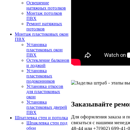
Освещение
натяжных потолков
Монтаж потолков
ПВХ
Ремонт натяжных
потолков
Монтаж пластиковых окон
ПВХ
Установка
пластиковых окон
ПВХ
Остекление балконов
и лоджий
Установка
пластиковых
подоконников
Установка откосов
для пластиковых
окон
Установка
Заказывайте ремо
пластиковых дверей
ПВХ
Для оформления заказа и п
Шпатлевка стен и потолка
связаться с нашими менед
Шпаклевка стен под
48-44 или +7(902) 699-41-0
обои