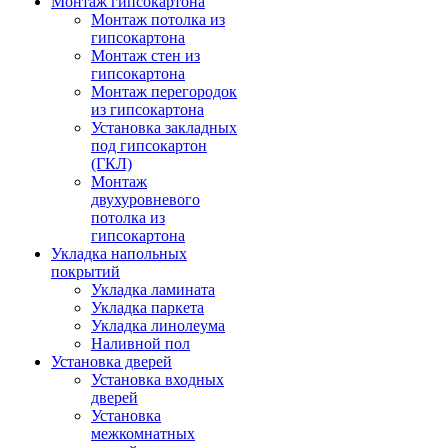
Монтаж гипсокартона
Монтаж потолка из
гипсокартона
Монтаж стен из
гипсокартона
Монтаж перегородок
из гипсокартона
Установка закладных
под гипсокартон
(ГКЛ)
Монтаж
двухуровневого
потолка из
гипсокартона
Укладка напольных
покрытий
Укладка ламината
Укладка паркета
Укладка линолеума
Наливной пол
Установка дверей
Установка входных
дверей
Установка
межкомнатных