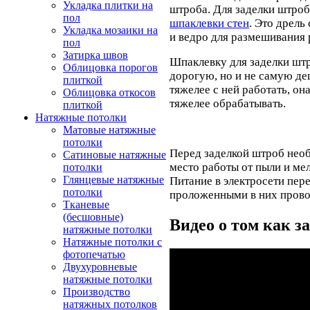
Укладка плитки на
штроба.
Для заделки штро
пол
шпаклевки стен
. Это дрель
Укладка мозаики на
и ведро для размешивания 
пол
Затирка швов
Шпаклевку для заделки шт
Облицовка порогов
дорогую, но и не самую де
плиткой
тяжелее с ней работать, он
Облицовка откосов
тяжелее обрабатывать.
плиткой
Натяжные потолки
Матовые натяжные
потолки
Перед заделкой штроб нео
Сатиновые натяжные
место работы от пыли и мел
потолки
Глянцевые натяжные
Питание в электросети пер
потолки
проложенными в них прово
Тканевые
(бесшовные)
Видео о том как 
натяжные потолки
Натяжные потолки с
фотопечатью
Двухуровневые
натяжные потолки
Производство
натяжных потолков