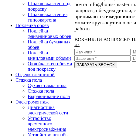
Шпаклевка стен под
почта info@homs-master.ru
покраску
вопросы, обсудим детали, 
Шпаклевка стен из
принимаются
ежедневно с 
гипсокартона
можете круглосуточно ост
Поклейка обоев
работы.
Поклейка
флизелиновых обоев
ВОЗНИКЛИ ВОПРОСЫ?
П
Поклейка бумажных
44
обоев
Поклейка
виниловыми обоями
Оклейка стен обоями
под покраску
Отделка лепниной
Стяжка пола
Сухая стяжка пола
Стяжка пола
Выравнивание пола
Электромонтаж
Диагностика
электрической сети
Устройство
временного
электроснабжения
Устройство штрабы