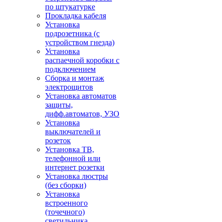
по штукатурке
Прокладка кабеля
Установка
подрозетника (с
устройством гнезда)
Установка
распаечной коробки с
подключением
Сборка и монтаж
электрощитов
Установка автоматов
защиты,
дифф.автоматов, УЗО
Установка
выключателей и
розеток
Установка ТВ,
телефонной или
интернет розетки
Установка люстры
(без сборки)
Установка
встроенного
(точечного)
светильника