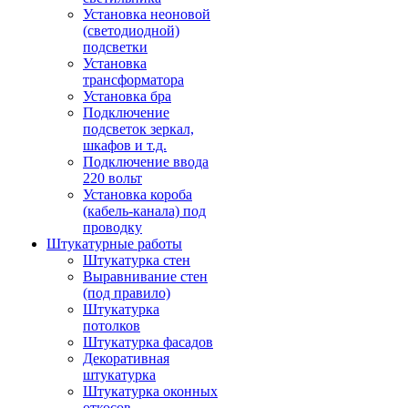
Установка неоновой
(светодиодной)
подсветки
Установка
трансформатора
Установка бра
Подключение
подсветок зеркал,
шкафов и т.д.
Подключение ввода
220 вольт
Установка короба
(кабель-канала) под
проводку
Штукатурные работы
Штукатурка стен
Выравнивание стен
(под правило)
Штукатурка
потолков
Штукатурка фасадов
Декоративная
штукатурка
Штукатурка оконных
откосов